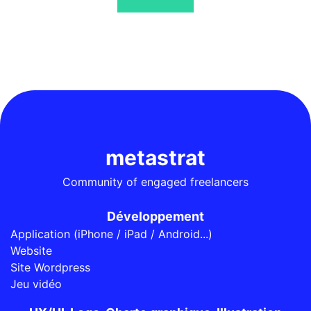
metastrat
Community of engaged freelancers
Développement
Application (iPhone / iPad / Android...)
Website
Site Wordpress
Jeu vidéo