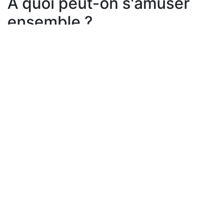
A quoi peut-on s'amuser
ensemble ?
Créer un univers de jeu
Gamifier une application
Développer un jeu vidéo 2D ou 3D
Faire de la réalité augmentée ou virtuelle
(AR/VR)
Lancer un quiz ou serious game
Développer un jeu collaboratif multijoueurs
Parce que jouer, c'est sérieux.