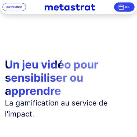
Rdv
06
82
25
10
98
Un jeu vidéo pour
sensibiliser ou
apprendre
La gamification au service de
l'impact.