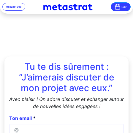
Rdv
06
82
25
10
98
Tu te dis sûrement :
“J’aimerais discuter de
mon projet avec eux.”
Avec plaisir ! On adore discuter et échanger autour
de nouvelles idées engagées !
Ton email